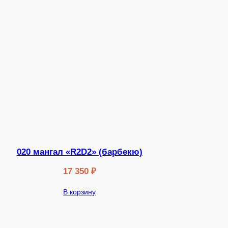
020 мангал «R2D2» (барбекю)
17 350
₽
В корзину