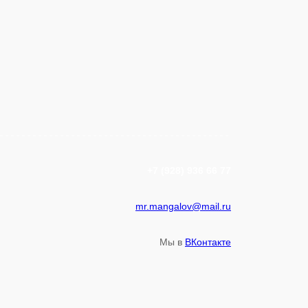
+7 (928) 936 66 77
mr.mangalov@mail.ru
Мы в
ВКонтакте