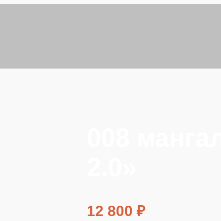
008 манга
2.0»
12 800
₽