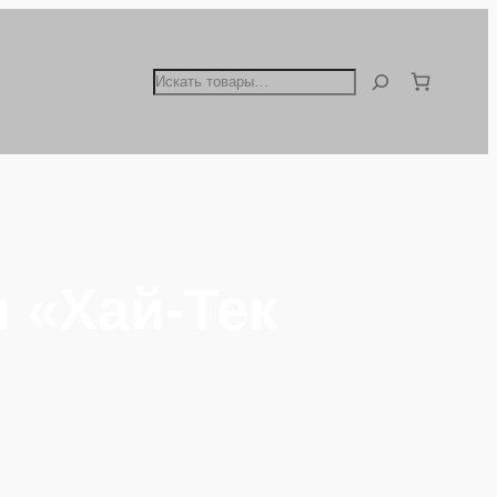
Поиск
л «Хай-Тек