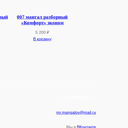
овый
007 мангал разборный
«Комфорт» эконом
5 200
₽
В корзину
+7 (928) 936 66 77
mr.mangalov@mail.ru
Мы в
ВКонтакте