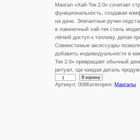
Мангал «Хай-Тек 2.0» сочетает с
функциональность, создавая ком
на даче. Элегантные ручки-подст
в лаконичный хай-тек стиль моде
лёгкий доступ к топливу, делая п
Совместимые аксессуары позволя
добавить индивидуальности в ка
Тек 2.0» превращает обычный ден
ритуал, где каждая деталь продум
К
В корзину
Артикул:
008
Категория:
Мангалы
о
л
и
ч
е
с
т