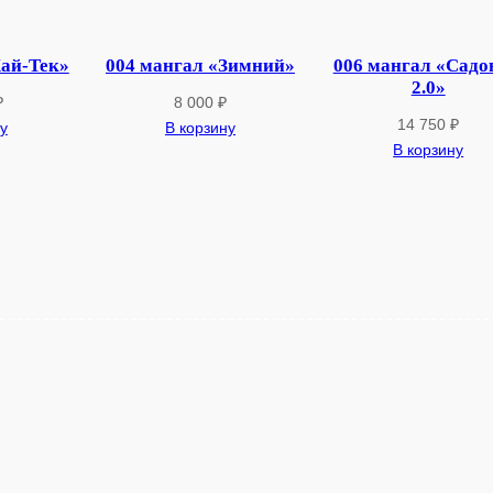
"
Х
а
Хай-Тек»
004 мангал «Зимний»
006 мангал «Сад
2.0»
й
₽
8 000
₽
-
14 750
₽
у
В корзину
Т
В корзину
е
к
2
.
0
"