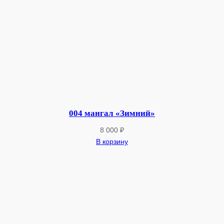
"
004 мангал «Зимний»
8 000
₽
В корзину