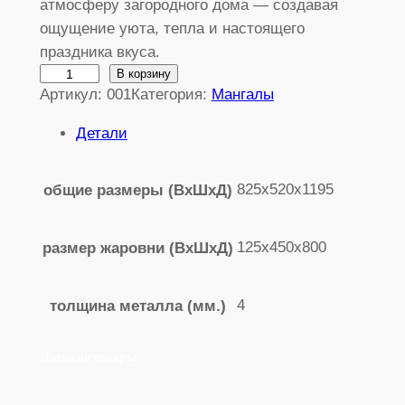
атмосферу загородного дома — создавая
ощущение уюта, тепла и настоящего
праздника вкуса.
К
В корзину
Артикул:
001
Категория:
Мангалы
о
л
Детали
и
ч
825х520х1195
общие размеры (ВхШхД)
е
с
т
125х450х800
размер жаровни (ВхШхД)
в
о
4
толщина металла (мм.)
т
о
в
Похожие товары
а
р