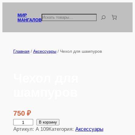
Перейти
к
МИР
Поиск
МАНГАЛОВ
содержимому
Главная
/
Аксессуары
/ Чехол для шампуров
Чехол для
шампуров
750
₽
К
В корзину
Артикул:
А 109
Категория:
Аксессуары
о