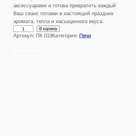
аксессуарами и готова превратить каждый
Ваш сеанс готовки в настоящий праздник
аромата, тепла и насыщенного вкуса.
К
В корзину
Артикул:
ПК 019
Категория:
Печи
о
л
Похожие товары
и
ч
е
с
т
в
о
т
о
в
а