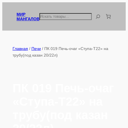
Перейти
к
МИР
Поиск
МАНГАЛОВ
содержимому
Главная
/
Печи
/ ПК 019 Печь-очаг «Ступа-Т22» на
трубу(под казан 20/22л)
ПК 019 Печь-очаг
«Ступа-Т22» на
трубу(под казан