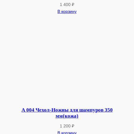
с
1 400
₽
т
В корзину
а
р
е
л
к
о
й
)
А 004 Чехол-Ножны для шампуров 350
мм(кожа)
1 200
₽
В корзину