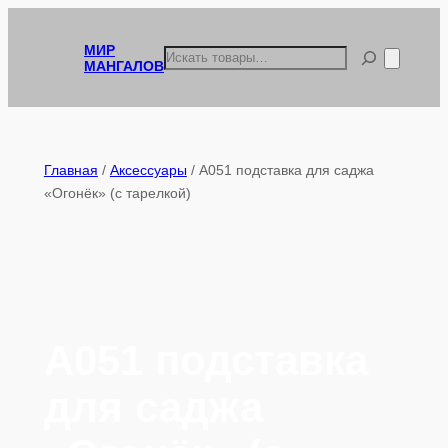
Перейти
к
МИР
Поиск
МАНГАЛОВ
содержимому
Главная
/
Аксессуары
/ А051 подставка для саджа
«Огонёк» (с тарелкой)
А051 подставка
для саджа