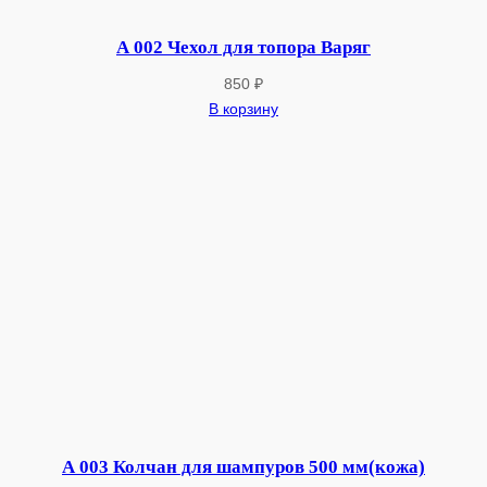
д
л
А 002 Чехол для топора Варяг
я
850
₽
с
В корзину
а
д
ж
а
"
О
г
о
н
ё
к
"
(
А 003 Колчан для шампуров 500 мм(кожа)