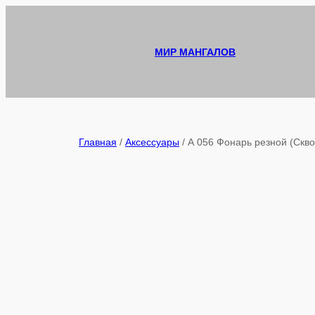
Перейти
к
содержимому
МИР МАНГАЛОВ
Главная
/
Аксессуары
/ А 056 Фонарь резной (Скв