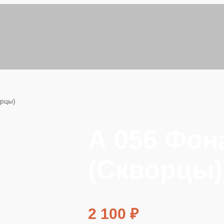
орцы)
А 056 Фон
(Скворцы)
2 100
₽