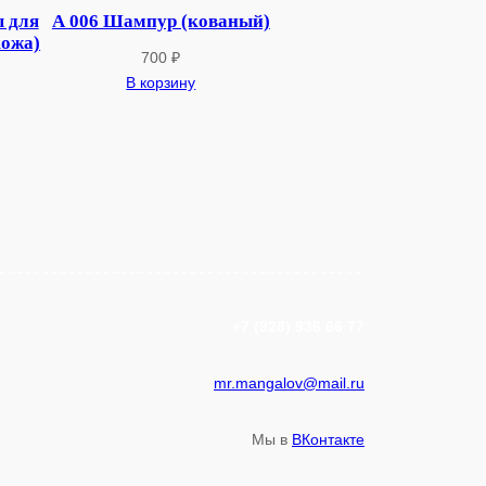
 для
А 006 Шампур (кованый)
кожа)
700
₽
В корзину
+7 (928) 936 66 77
mr.mangalov@mail.ru
Мы в
ВКонтакте