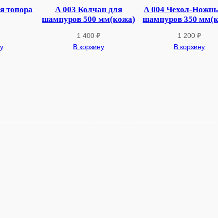
0
я топора
А 003 Колчан для
А 004 Чехол-Ножны
5
шампуров 500 мм(кожа)
шампуров 350 мм(
6
1 400
₽
1 200
₽
Ф
у
В корзину
В корзину
о
н
а
р
ь
р
е
з
н
о
й
(
С