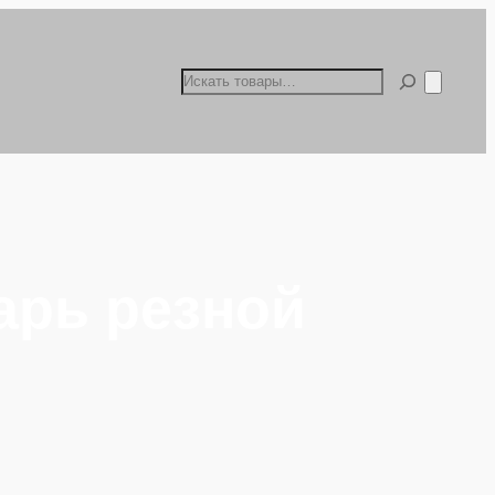
Поиск
арь резной