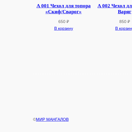
А 001 Чехол для топора
А 002 Чехол дл
«Скиф/Сварог»
Варяг
650
₽
850
₽
В корзину
В корзин
©
МИР МАНГАЛОВ