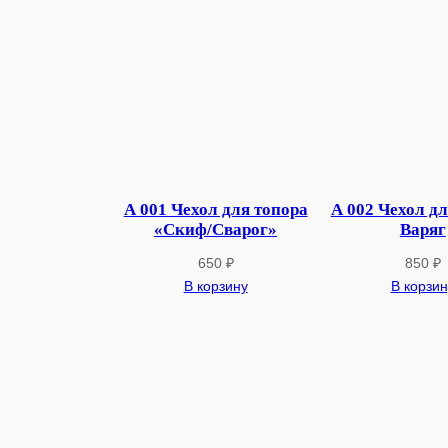
А 001 Чехол для топора
А 002 Чехол дл
«Скиф/Сварог»
Варяг
650
₽
850
₽
В корзину
В корзин