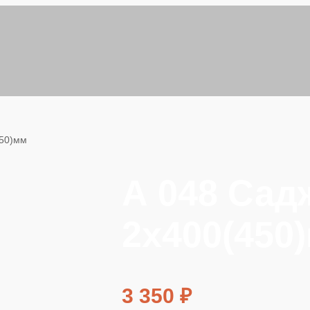
450)мм
А 048 Сад
2х400(450
3 350
₽