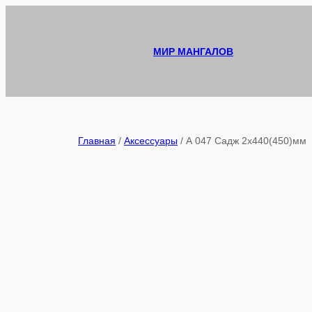
Перейти
к
содержимому
МИР МАНГАЛОВ
Главная
/
Аксессуары
/ А 047 Садж 2х440(450)мм