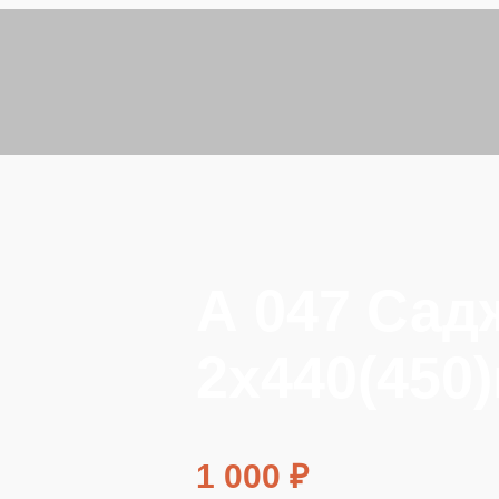
А 047 Сад
2х440(450
1 000
₽