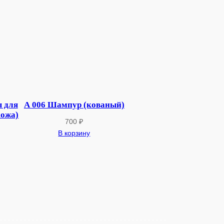
 для
А 006 Шампур (кованый)
кожа)
700
₽
В корзину