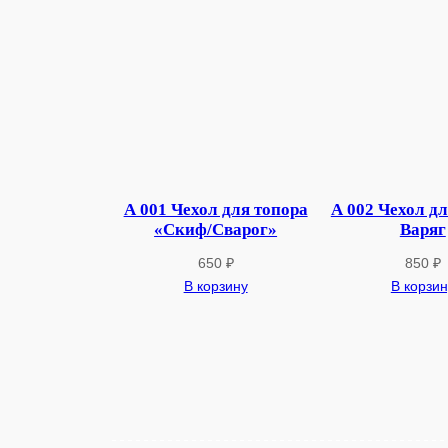
А 001 Чехол для топора
А 002 Чехол дл
«Скиф/Сварог»
Варяг
650
₽
850
₽
В корзину
В корзин