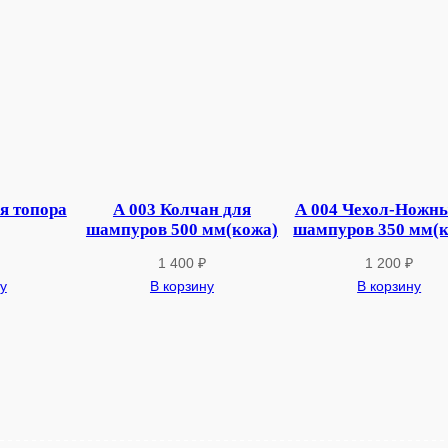
0
4
7
С
а
д
ж
2
я топора
А 003 Колчан для
А 004 Чехол-Ножны
х
шампуров 500 мм(кожа)
шампуров 350 мм(
4
1 400
₽
1 200
₽
4
у
В корзину
В корзину
0
(
4
5
0
)