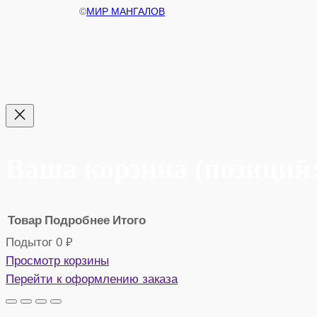
©
МИР МАНГАЛОВ
Ваша корзина
(позиций:
Товар
Подробнее
Итого
Подытог
0 ₽
Просмотр корзины
Товары
Перейти к оформлению заказа
в