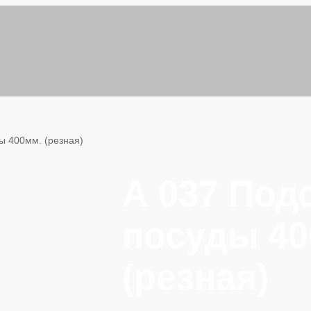
ы 400мм. (резная)
А 037 Под
посуды 40
(резная)