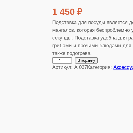
1 450
₽
Подставка для посуды является 
мангалов, которая беспроблемно 
секунды. Подставка удобна для р
грибами и прочими блюдами для 
также подогрева.
К
В корзину
Артикул:
А 037
Категория:
Аксессу
о
л
и
ч
е
с
т
в
о