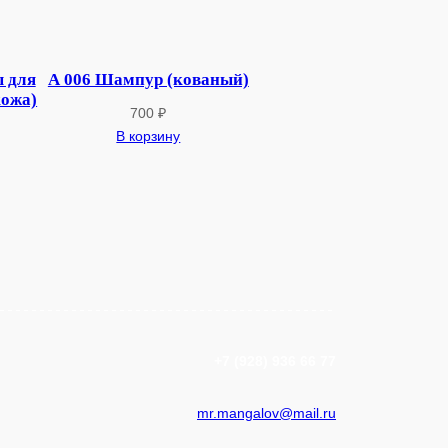
 для
А 006 Шампур (кованый)
кожа)
700
₽
В корзину
+7 (928) 936 66 77
mr.mangalov@mail.ru