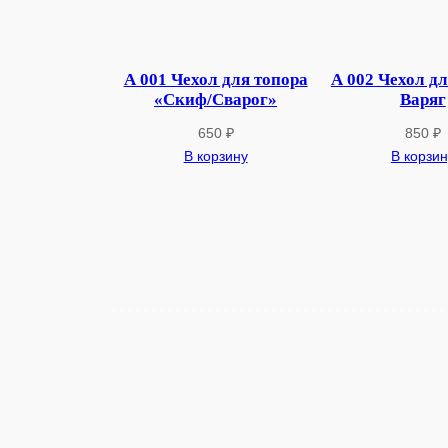
А 001 Чехол для топора
А 002 Чехол дл
«Скиф/Сварог»
Варяг
650
₽
850
₽
В корзину
В корзин