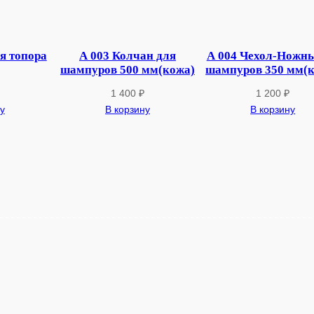
к
а
д
я топора
А 003 Колчан для
А 004 Чехол-Ножны
л
шампуров 500 мм(кожа)
шампуров 350 мм(
я
1 400
₽
1 200
₽
п
у
В корзину
В корзину
о
с
у
д
ы
4
0
0
м
м
.