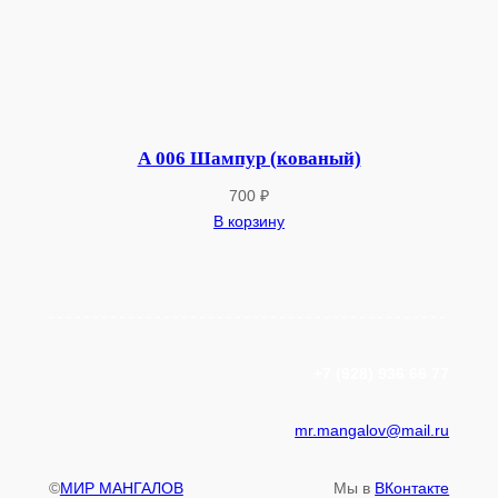
А 006 Шампур (кованый)
700
₽
В корзину
+7 (928) 936 66 77
mr.mangalov@mail.ru
©
МИР МАНГАЛОВ
Мы в
ВКонтакте