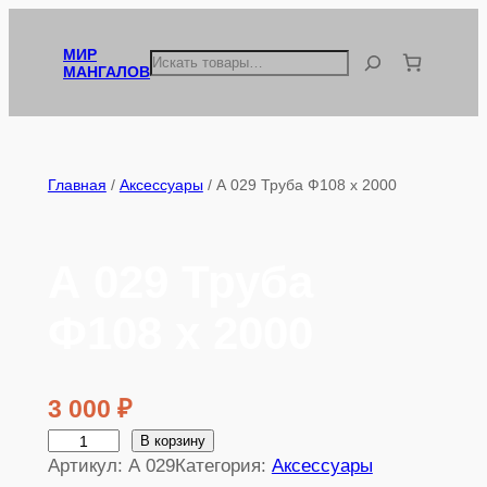
Перейти
к
МИР
Поиск
МАНГАЛОВ
содержимому
Главная
/
Аксессуары
/ А 029 Труба Ф108 х 2000
А 029 Труба
Ф108 х 2000
3 000
₽
К
В корзину
Артикул:
А 029
Категория:
Аксессуары
о