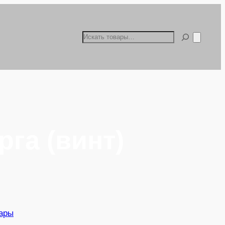
Поиск
рга (винт)
ары