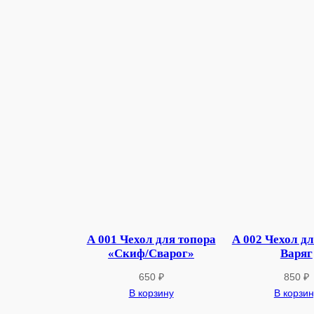
А 001 Чехол для топора
А 002 Чехол дл
«Скиф/Сварог»
Варяг
650
₽
850
₽
В корзину
В корзин