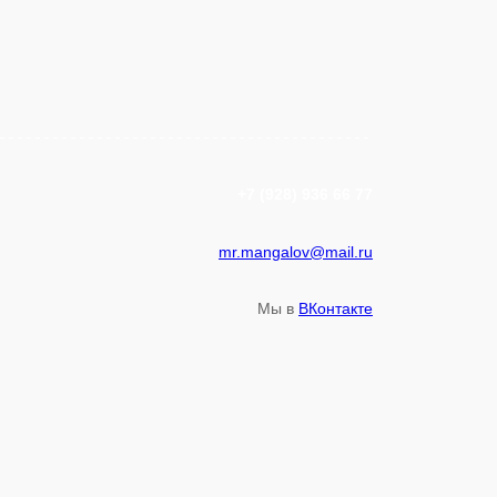
+7 (928) 936 66 77
mr.mangalov@mail.ru
Мы в
ВКонтакте