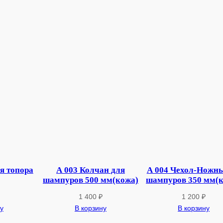
6
к
о
ч
е
р
г
а
(
в
и
н
т
)
я топора
А 003 Колчан для
А 004 Чехол-Ножны
шампуров 500 мм(кожа)
шампуров 350 мм(
1 400
₽
1 200
₽
у
В корзину
В корзину