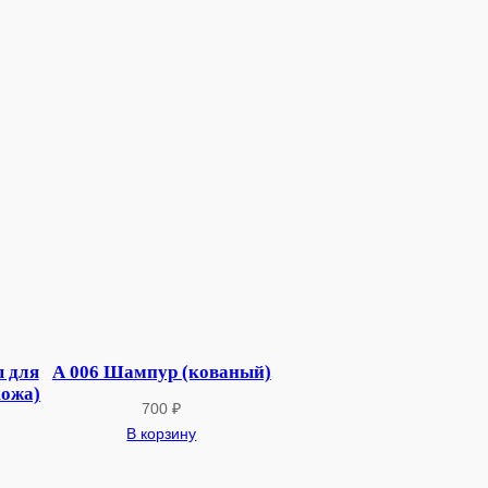
 для
А 006 Шампур (кованый)
кожа)
700
₽
В корзину