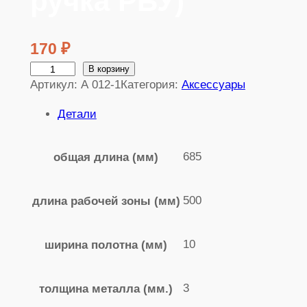
ручка РБУ)
170
₽
К
В корзину
Артикул:
А 012-1
Категория:
Аксессуары
о
л
Детали
и
ч
685
общая длина (мм)
е
с
т
500
длина рабочей зоны (мм)
в
о
10
ширина полотна (мм)
т
о
в
3
толщина металла (мм.)
а