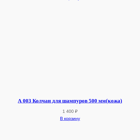
к
а
Р
Б
У
)
А 003 Колчан для шампуров 500 мм(кожа)
1 400
₽
В корзину