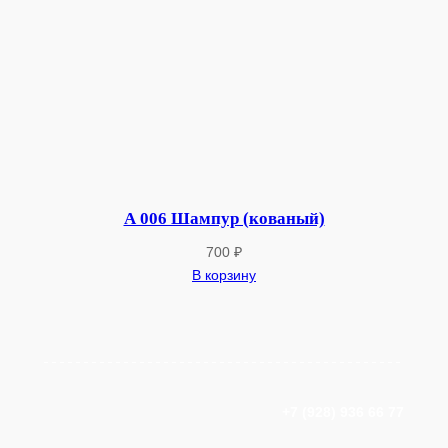
А 006 Шампур (кованый)
700
₽
В корзину
+7 (928) 936 66 77