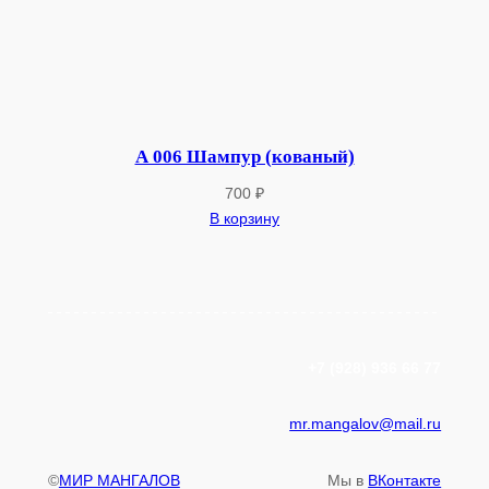
А 006 Шампур (кованый)
700
₽
В корзину
+7 (928) 936 66 77
mr.mangalov@mail.ru
©
МИР МАНГАЛОВ
Мы в
ВКонтакте