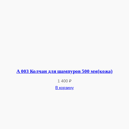
3
5
0
м
м
.
)
А 003 Колчан для шампуров 500 мм(кожа)
1 400
₽
В корзину