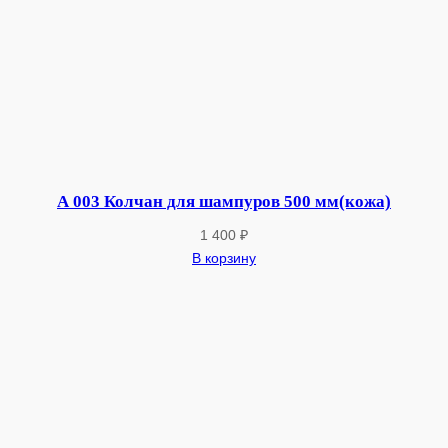
у
р
о
в
3
5
0
м
А 003 Колчан для шампуров 500 мм(кожа)
м
1 400
₽
(
В корзину
к
о
ж
а
)