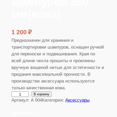
шампуров 350
мм(кожа)
1 200
₽
Предназначен для хранения и
транспортировки шампуров, оснащен ручкой
для переноски и подвешивания. Края по
всей длине чехла прошиты и проклеены
вручную вощеной нитью для эстетичности и
придания максимальной прочности. В
производстве аксессуара используются
только качественная кожа.
К
В корзину
Артикул:
А 004
Категория:
Аксессуары
о
л
Похожие товары
и