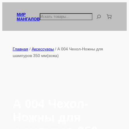
Перейти
к
МИР
Поиск
МАНГАЛОВ
содержимому
Главная
/
Аксессуары
/ А 004 Чехол-Ножны для
шампуров 350 мм(кожа)
А 004 Чехол-
Ножны для