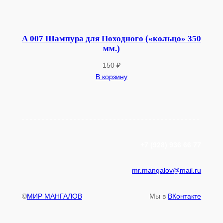
А 007 Шампура для Походного («кольцо» 350
мм.)
150
₽
В корзину
+7 (928) 936 66 77
mr.mangalov@mail.ru
©
МИР МАНГАЛОВ
Мы в
ВКонтакте